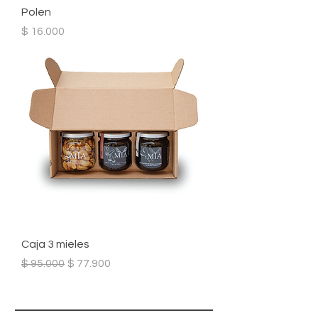
Polen
Precio
$ 16.000
Caja 3 mieles
Precio
Precio de oferta
$ 95.000
$ 77.900